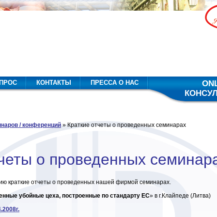
ПРОС
КОНТАКТЫ
ПРЕССА О НАС
ON
КОНСУ
наров / конференций
» Краткие отчеты о проведенных семинарах
тчеты о проведенных семинар
ию краткие отчеты о проведенных нашей фирмой семинарах.
нные убойные цеха, построенные по стандарту ЕС
» в г.Клайпеде (Литва)
.2008г.