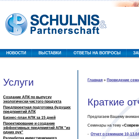
раткие отчеты о проведенных семинарах
НОВОСТИ
ВЫСТАВКИ
ОТВЕТЫ НА ВОПРОСЫ
ЗА
Услуги
Главная
»
Проведение семи
Вы здесь
Создание АПК по выпуску
Краткие о
экологически чистого продукта
Предпроектная подготовка будущих
предприятий АПК
Предлагаем Вашему вниман
Бизнес-план АПК за 15 дней
Проектирование и создание
Семинары на тему «
Совреме
эффективных предприятий АПК "из
одних рук"
-
Отчет о семинаре 10-13.04
Разработка инвестиционного