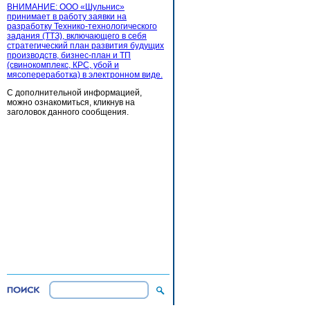
ВНИМАНИЕ: ООО «Шульнис»
принимает в работу заявки на
разработку Технико-технологического
задания (ТТЗ), включающего в себя
стратегический план развития будущих
производств, бизнес-план и ТП
(свинокомплекс, КРС, убой и
мясопереработка) в электронном виде.
С дополнительной информацией,
можно ознакомиться, кликнув на
заголовок данного сообщения.