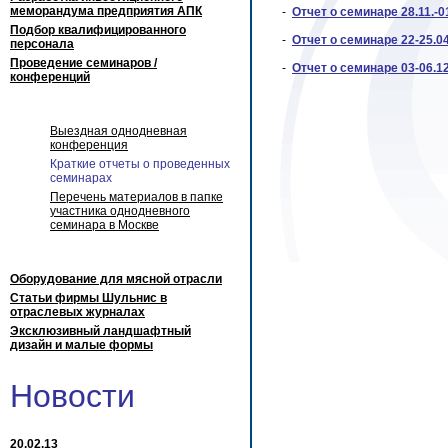
меморандума предприятия АПК
-
Отчет о семинаре 28.11.-01
Подбор квалифицированного
-
Отчет о семинаре 22-25.04
персонала
Проведение семинаров /
-
Отчет о семинаре 03-06.12
конференций
Выездная однодневная
конференция
Краткие отчеты о проведенных
семинарах
Перечень материалов в папке
участника однодневного
семинара в Москве
Оборудование для мясной отрасли
Статьи фирмы Шульнис в
отраслевых журналах
Эксклюзивный ландшафтный
дизайн и малые формы
Новости
20.02.13