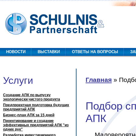
одбор специалистов для предприятий АПК
НОВОСТИ
ВЫСТАВКИ
ОТВЕТЫ НА ВОПРОСЫ
ЗА
Услуги
Главная
» Подб
Вы здесь
Создание АПК по выпуску
экологически чистого продукта
Подбор с
Предпроектная подготовка будущих
предприятий АПК
АПК
Бизнес-план АПК за 15 дней
Проектирование и создание
эффективных предприятий АПК "из
одних рук"
Маловероятно,
Разработка инвестиционного