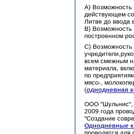
А) Возможность 
действующем со
Литве до ввода 
В) Возможность 
построенном рос
С) Возможность
учредители,руко
всем смежным н
материала, вкл
по предприятиям
мясо-, молокопе
(
однодневная 
ООО "Шульнис",
2009 года пров
"Создание совр
Однодневные 
проводятся для 