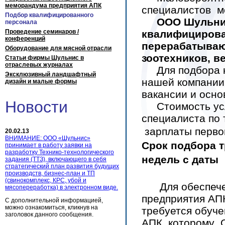
меморандума предприятия АПК
специалистов м
Подбор квалифицированного
ООО Шульнис
персонала
Проведение семинаров /
квалифицирова
конференций
перерабатываю
Оборудование для мясной отрасли
зоотехников, в
Статьи фирмы Шульнис в
отраслевых журналах
Для подбора к
Эксклюзивный ландшафтный
нашей компании 
дизайн и малые формы
вакансии и осно
Новости
Стоимость услу
специалиста по 
зарплаты
перво
20.02.13
ВНИМАНИЕ: ООО «Шульнис»
Срок подбора т
принимает в работу заявки на
разработку Технико-технологического
недель с даты 
задания (ТТЗ), включающего в себя
стратегический план развития будущих
производств, бизнес-план и ТП
(свинокомплекс, КРС, убой и
Для обеспечени
мясопереработка) в электронном виде.
предприятия АП
С дополнительной информацией,
можно ознакомиться, кликнув на
требуется обуче
заголовок данного сообщения.
АПК, которому 