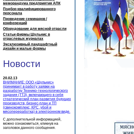
меморандума предприятия АПК
Подбор квалифицированного
персонала
Проведение семинаров /
конференций
Оборудование для мясной отрасли
Статьи фирмы Шульнис в
отраслевых журналах
Эксклюзивный ландшафтный
дизайн и малые формы
Новости
20.02.13
ВНИМАНИЕ: ООО «Шульнис»
принимает в работу заявки на
разработку Технико-технологического
задания (ТТЗ), включающего в себя
стратегический план развития будущих
производств, бизнес-план и ТП
(свинокомплекс, КРС, убой и
мясопереработка) в электронном виде.
С дополнительной информацией,
можно ознакомиться, кликнув на
заголовок данного сообщения.