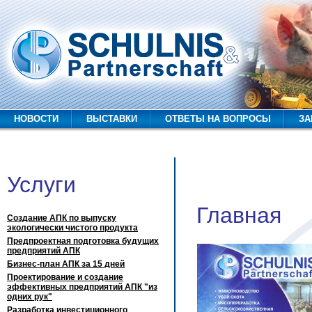
лавная
НОВОСТИ
ВЫСТАВКИ
ОТВЕТЫ НА ВОПРОСЫ
ЗА
Услуги
Главная
Создание АПК по выпуску
экологически чистого продукта
Предпроектная подготовка будущих
предприятий АПК
Бизнес-план АПК за 15 дней
Проектирование и создание
эффективных предприятий АПК "из
одних рук"
Разработка инвестиционного